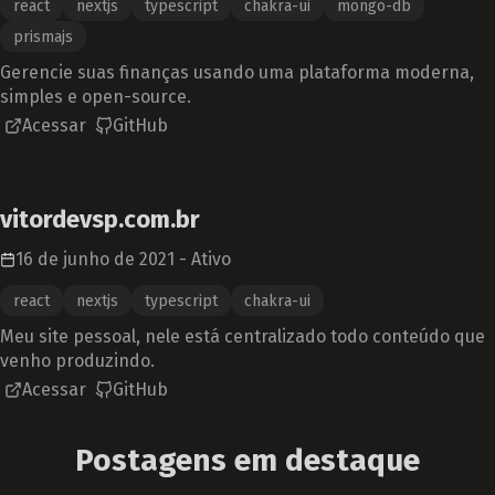
react
nextjs
typescript
chakra-ui
mongo-db
prismajs
Gerencie suas finanças usando uma plataforma moderna,
simples e open-source.
Acessar
GitHub
vitordevsp.com.br
16 de junho de 2021
-
Ativo
react
nextjs
typescript
chakra-ui
Meu site pessoal, nele está centralizado todo conteúdo que
venho produzindo.
Acessar
GitHub
Postagens em destaque